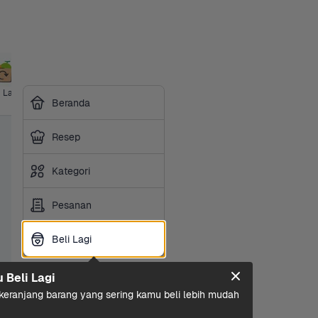
i Lagi
Harga 
Ibu & Bayi
Hotpot & 
Makanan 
Sembako
Susu 
Beranda
Grosir
BBQ
Ringan
Olah
Resep
Kategori
Pesanan
Beli Lagi
Beli Lagi
u Beli Lagi
eranjang barang yang sering kamu beli lebih mudah 