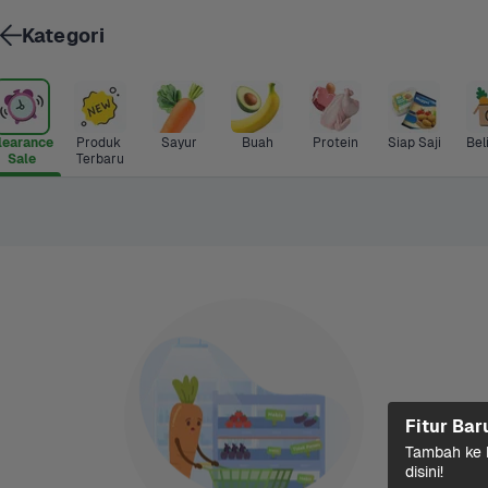
Kategori
learance 
Produk 
Sayur
Buah
Protein
Siap Saji
Bel
Sale
Terbaru
Fitur Bar
Tambah ke k
disini!