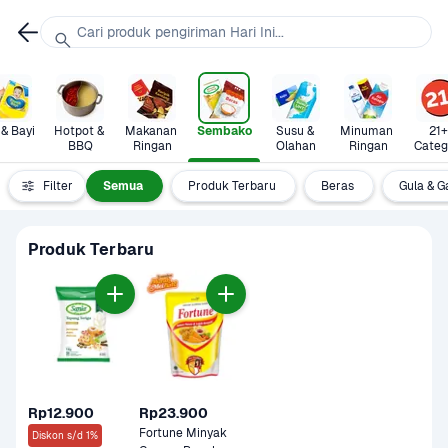
Cari produk pengiriman Hari Ini...
 & Bayi
Hotpot & 
Makanan 
Sembako
Susu & 
Minuman 
21+ 
BBQ
Ringan
Olahan
Ringan
Categ
Filter
Semua
Produk Terbaru
Beras
Gula & 
Produk Terbaru
Rp12.900
Rp23.900
Fortune Minyak 
Diskon s/d 1%