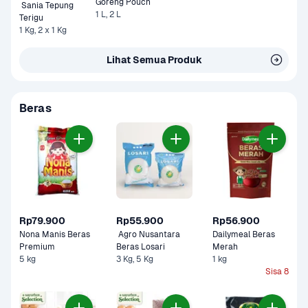
Goreng Pouch 
 Sania Tepung 
1 L, 2 L
Terigu
1 Kg, 2 x 1 Kg
Lihat Semua Produk
Beras
Rp79.900
Rp55.900
Rp56.900
Nona Manis Beras 
 Agro Nusantara 
Dailymeal Beras 
Premium 
Beras Losari 
Merah
5 kg
3 Kg, 5 Kg
1 kg
Sisa 8