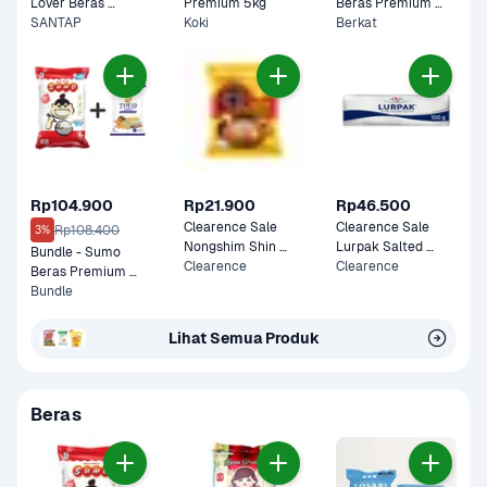
Lover Beras 
Premium 5kg
Beras Premium 
Premium 5kg
SANTAP
Koki
5kg
Berkat
Rp104.900
Rp21.900
Rp46.500
Clearence Sale 
Clearence Sale 
Rp108.400
3%
Nongshim Shin 
Lurpak Salted 
Bundle - Sumo 
Ramyun Stir Fry 
Clearence
Butter 100 gram
Clearence
Beras Premium 
Cheese 136 gram
Merah 5 kg & Tulip 
Bundle
Tepung Terigu 1 kg
Lihat Semua Produk
Beras