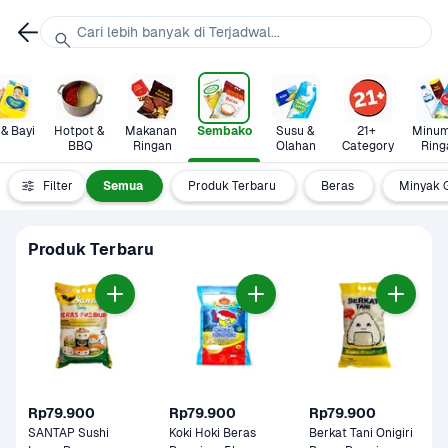
Cari lebih banyak di Terjadwal...
 & Bayi
Hotpot & 
Makanan 
Sembako
Susu & 
21+ 
Minum
BBQ
Ringan
Olahan
Category
Ring
Filter
Semua
Produk Terbaru
Beras
Minyak 
Produk Terbaru
Rp79.900
Rp79.900
Rp79.900
SANTAP Sushi 
Koki Hoki Beras 
Berkat Tani Onigiri 