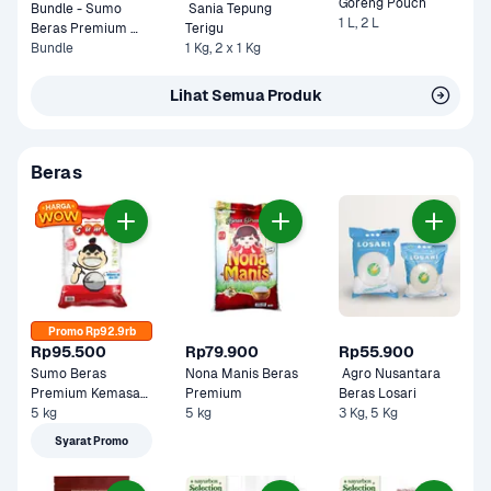
Goreng Pouch 
Bundle - Sumo 
 Sania Tepung 
1 L, 2 L
Beras Premium 
Terigu
Merah 5 kg & Tulip 
Bundle
1 Kg, 2 x 1 Kg
Tepung Terigu 1 kg
Lihat Semua Produk
Beras
Promo Rp92.9rb
Rp95.500
Rp79.900
Rp55.900
Sumo Beras 
Nona Manis Beras 
 Agro Nusantara 
Premium Kemasan 
Premium 
Beras Losari 
5 kg
Merah 
5 kg
3 Kg, 5 Kg
Syarat Promo