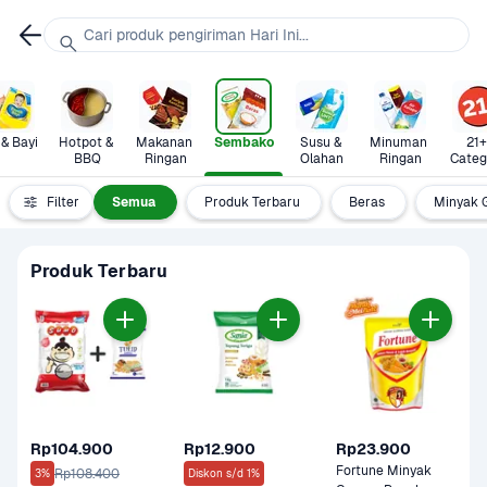
Cari produk pengiriman Hari Ini...
 & Bayi
Hotpot & 
Makanan 
Sembako
Susu & 
Minuman 
21+ 
BBQ
Ringan
Olahan
Ringan
Categ
Filter
Semua
Produk Terbaru
Beras
Minyak 
Produk Terbaru
Rp104.900
Rp12.900
Rp23.900
Fortune Minyak 
Rp108.400
3%
Diskon s/d 1%