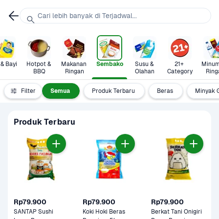
Cari lebih banyak di Terjadwal...
 & Bayi
Hotpot & 
Makanan 
Sembako
Susu & 
21+ 
Minum
BBQ
Ringan
Olahan
Category
Ring
Filter
Semua
Produk Terbaru
Beras
Minyak 
Produk Terbaru
Rp79.900
Rp79.900
Rp79.900
SANTAP Sushi 
Koki Hoki Beras 
Berkat Tani Onigiri 