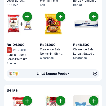
Lover Beras 
Premium 5kg
Beras Premium 
Premium 5kg
SANTAP
Koki
5kg
Berkat
Rp104.900
Rp21.900
Rp46.500
Clearence Sale 
Clearence Sale 
Rp108.400
3%
Nongshim Shin 
Lurpak Salted 
Bundle - Sumo 
Ramyun Stir Fry 
Clearence
Butter 100 gram
Clearence
Beras Premium 
Cheese 136 gram
Merah 5 kg & Tulip 
Bundle
Tepung Terigu 1 kg
Lihat Semua Produk
Beras