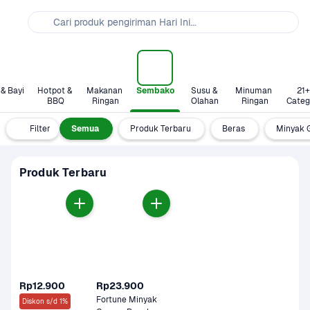
Cari produk pengiriman Hari Ini...
 & Bayi
Hotpot & 
Makanan 
Sembako
Susu & 
Minuman 
21+ 
BBQ
Ringan
Olahan
Ringan
Categ
Filter
Semua
Produk Terbaru
Beras
Minyak 
Produk Terbaru
Rp12.900
Rp23.900
Fortune Minyak 
Diskon s/d 1%