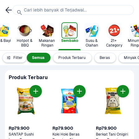
Cari lebih banyak di Terjadwal...
 & Bayi
Hotpot & 
Makanan 
Sembako
Susu & 
21+ 
Minum
BBQ
Ringan
Olahan
Category
Ring
Filter
Semua
Produk Terbaru
Beras
Minyak 
Produk Terbaru
Rp79.900
Rp79.900
Rp79.900
SANTAP Sushi 
Koki Hoki Beras 
Berkat Tani Onigiri 