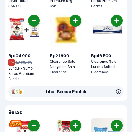
Lover Beras 
Premium 5kg
Beras Premium 
Premium 5kg
SANTAP
Koki
5kg
Berkat
Rp104.900
Rp21.900
Rp46.500
Clearence Sale 
Clearence Sale 
Rp108.400
3%
Nongshim Shin 
Lurpak Salted 
Bundle - Sumo 
Ramyun Stir Fry 
Clearence
Butter 100 gram
Clearence
Beras Premium 
Cheese 136 gram
Merah 5 kg & Tulip 
Bundle
Tepung Terigu 1 kg
Lihat Semua Produk
Beras