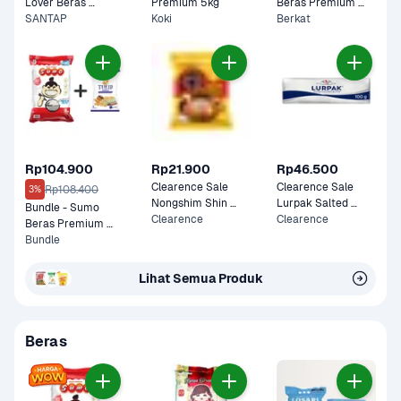
Lover Beras 
Premium 5kg
Beras Premium 
Premium 5kg
SANTAP
Koki
5kg
Berkat
Rp104.900
Rp21.900
Rp46.500
Clearence Sale 
Clearence Sale 
Rp108.400
3%
Nongshim Shin 
Lurpak Salted 
Bundle - Sumo 
Ramyun Stir Fry 
Clearence
Butter 100 gram
Clearence
Beras Premium 
Cheese 136 gram
Merah 5 kg & Tulip 
Bundle
Tepung Terigu 1 kg
Lihat Semua Produk
Beras