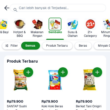
Cari lebih banyak di Terjadwal...
 & Bayi
Hotpot & 
Makanan 
Sembako
Susu & 
21+ 
Minum
BBQ
Ringan
Olahan
Category
Ring
Filter
Semua
Produk Terbaru
Beras
Minyak 
Produk Terbaru
Rp79.900
Rp79.900
Rp79.900
SANTAP Sushi 
Koki Hoki Beras 
Berkat Tani Onigiri 