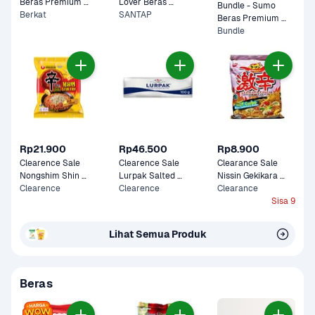
Beras Premium 
Lover Beras 
Bundle - Sumo 
5kg
Berkat
Premium 5kg
SANTAP
Beras Premium 
Merah 5 kg & Tulip 
Bundle
Tepung Terigu 1 kg
Rp21.900
Rp46.500
Rp8.900
Clearence Sale 
Clearence Sale 
Clearance Sale 
Nongshim Shin 
Lurpak Salted 
Nissin Gekikara 
Ramyun Stir Fry 
Clearence
Butter 100 gram
Clearence
Ramen Hot 
Clearance
Cheese 136 gram
Carbonara 120 
Sisa 9
gram
Lihat Semua Produk
Beras