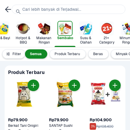
Cari lebih banyak di Terjadwal...
 & Bayi
Hotpot & 
Makanan 
Sembako
Susu & 
21+ 
Minum
BBQ
Ringan
Olahan
Category
Ring
Filter
Semua
Produk Terbaru
Beras
Minyak 
Produk Terbaru
Rp79.900
Rp79.900
Rp104.900
Berkat Tani Onigiri 
SANTAP Sushi 
Rp108.400
3%