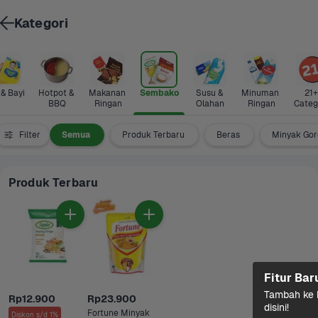
Kategori
 & Bayi
Hotpot & 
Makanan 
Sembako
Susu & 
Minuman 
21+ 
BBQ
Ringan
Olahan
Ringan
Categ
Filter
Semua
Produk Terbaru
Beras
Minyak Go
Produk Terbaru
Fitur Bar
Tambah ke k
Rp12.900
Rp23.900
disini!
Fortune Minyak 
Diskon s/d 1%