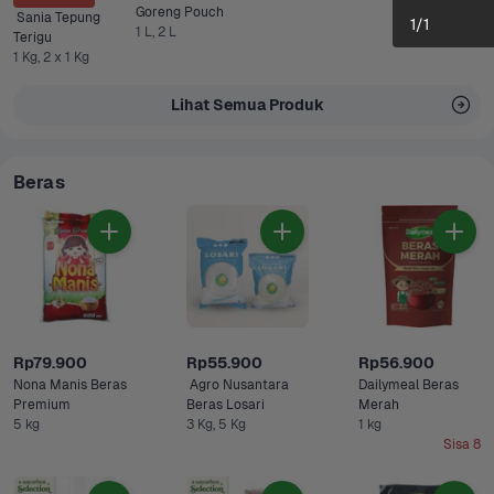
Goreng Pouch 
 Sania Tepung 
1
/
1
1 L, 2 L
Terigu
1 Kg, 2 x 1 Kg
Lihat Semua Produk
Beras
Rp79.900
Rp55.900
Rp56.900
Nona Manis Beras 
 Agro Nusantara 
Dailymeal Beras 
Premium 
Beras Losari 
Merah
5 kg
3 Kg, 5 Kg
1 kg
Sisa 8