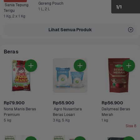
Goreng Pouch 
 Sania Tepung 
1
/
1
1 L, 2 L
Terigu
1 Kg, 2 x 1 Kg
Lihat Semua Produk
Beras
Rp79.900
Rp55.900
Rp56.900
Nona Manis Beras 
 Agro Nusantara 
Dailymeal Beras 
Premium 
Beras Losari 
Merah
5 kg
3 Kg, 5 Kg
1 kg
Sisa 8