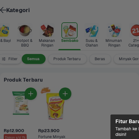
Kategori
 & Bayi
Hotpot & 
Makanan 
Sembako
Susu & 
Minuman 
21+ 
BBQ
Ringan
Olahan
Ringan
Categ
Filter
Semua
Produk Terbaru
Beras
Minyak Go
Produk Terbaru
Fitur Bar
Tambah ke k
Rp12.900
Rp23.900
disini!
Fortune Minyak 
Diskon s/d 1%