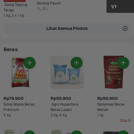
Goreng Pouch 
 Sania Tepung 
1
/
1
1 L, 2 L
Terigu
1 Kg, 2 x 1 Kg
Lihat Semua Produk
Beras
Rp79.900
Rp55.900
Rp56.900
Nona Manis Beras 
 Agro Nusantara 
Dailymeal Beras 
Premium 
Beras Losari 
Merah
5 kg
3 Kg, 5 Kg
1 kg
Sisa 8