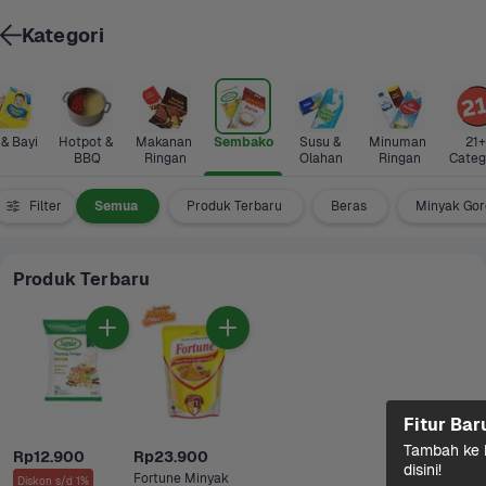
Kategori
 & Bayi
Hotpot & 
Makanan 
Sembako
Susu & 
Minuman 
21+ 
BBQ
Ringan
Olahan
Ringan
Categ
Filter
Semua
Produk Terbaru
Beras
Minyak Go
Produk Terbaru
Fitur Bar
Tambah ke k
Rp12.900
Rp23.900
disini!
Fortune Minyak 
Diskon s/d 1%