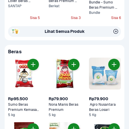
Lover Beras 
Beras Premium 
Bundle - Sumo 
Premium 5kg
SANTAP
5kg
Berkat
Beras Premium 
Merah 5 kg & Tulip 
Bundle
Sisa 5
Sisa 3
Tepung Terigu 1 kg
Sisa 6
Lihat Semua Produk
Beras
Rp95.500
Rp79.900
Rp79.900
Sumo Beras 
Nona Manis Beras 
 Agro Nusantara 
Premium Kemasan 
Premium 
Beras Losari 
5 kg
Merah 
5 kg
5 Kg