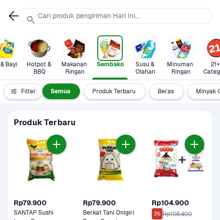
Cari produk pengiriman Hari Ini...
 & Bayi
Hotpot & 
Makanan 
Sembako
Susu & 
Minuman 
21+ 
BBQ
Ringan
Olahan
Ringan
Categ
Filter
Semua
Produk Terbaru
Beras
Minyak 
Produk Terbaru
Rp79.900
Rp79.900
Rp104.900
SANTAP Sushi 
Berkat Tani Onigiri 
Rp108.400
3%