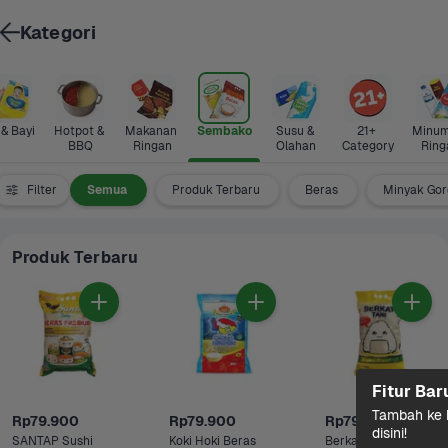
Kategori
 & Bayi
Hotpot & 
Makanan 
Sembako
Susu & 
21+ 
Minum
BBQ
Ringan
Olahan
Category
Ring
Filter
Semua
Produk Terbaru
Beras
Minyak Go
Produk Terbaru
Fitur Bar
Tambah ke k
Rp79.900
Rp79.900
Rp79.900
disini!
SANTAP Sushi 
Koki Hoki Beras 
Berkat Tani Onigiri 