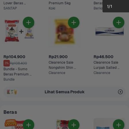
Lover Beras 
Premium 5kg
Beras Premium 
1
/
1
Premium 5kg
SANTAP
Koki
5kg
Berkat
Rp104.900
Rp21.900
Rp46.500
Clearence Sale 
Clearence Sale 
Rp108.400
3%
Nongshim Shin 
Lurpak Salted 
Bundle - Sumo 
Ramyun Stir Fry 
Clearence
Butter 100 gram
Clearence
Beras Premium 
Cheese 136 gram
Merah 5 kg & Tulip 
Bundle
Tepung Terigu 1 kg
Lihat Semua Produk
Beras