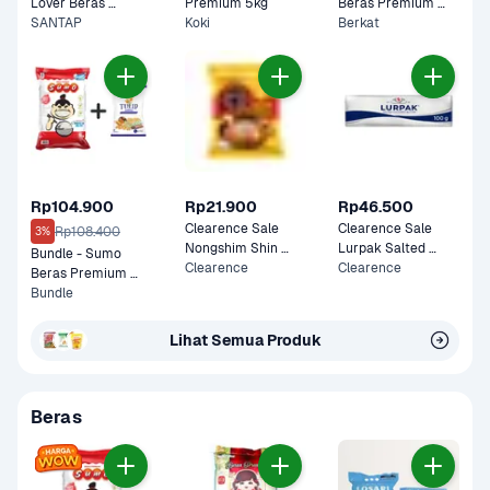
Lover Beras 
Premium 5kg
Beras Premium 
Premium 5kg
SANTAP
Koki
5kg
Berkat
Rp104.900
Rp21.900
Rp46.500
Clearence Sale 
Clearence Sale 
Rp108.400
3%
Nongshim Shin 
Lurpak Salted 
Bundle - Sumo 
Ramyun Stir Fry 
Clearence
Butter 100 gram
Clearence
Beras Premium 
Cheese 136 gram
Merah 5 kg & Tulip 
Bundle
Tepung Terigu 1 kg
Lihat Semua Produk
Beras