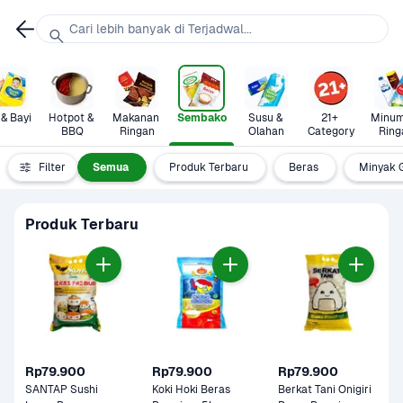
Cari lebih banyak di Terjadwal...
 & Bayi
Hotpot & 
Makanan 
Sembako
Susu & 
21+ 
Minum
BBQ
Ringan
Olahan
Category
Ring
Filter
Semua
Produk Terbaru
Beras
Minyak 
Produk Terbaru
Rp79.900
Rp79.900
Rp79.900
SANTAP Sushi 
Koki Hoki Beras 
Berkat Tani Onigiri 