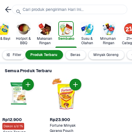
Cari produk pengiriman Hari Ini...
 & Bayi
Hotpot & 
Makanan 
Sembako
Susu & 
Minuman 
21+ 
BBQ
Ringan
Olahan
Ringan
Categ
Semua
Filter
Produk Terbaru
Beras
Minyak Goreng
Semua Produk Terbaru
Rp12.900
Rp23.900
Fortune Minyak 
Diskon s/d 1%
Goreng Pouch 