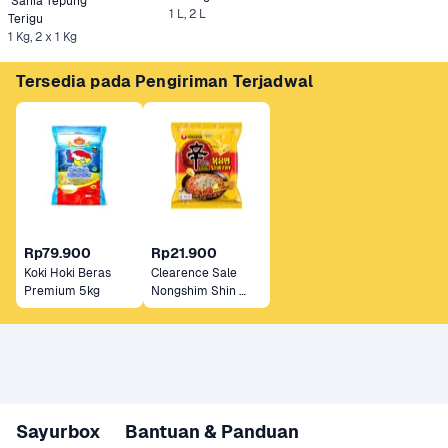
 Sania Tepung 
1 L, 2 L
Terigu
1 Kg, 2 x 1 Kg
Tersedia pada Pengiriman Terjadwal
Rp79.900
Rp21.900
Koki Hoki Beras 
Clearence Sale 
Premium 5kg
Nongshim Shin 
Ramyun Stir Fry 
Cheese 136 gram
Sayurbox
Bantuan & Panduan