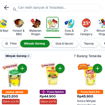
Cari lebih banyak di Terjadwal...
 & Bayi
Hotpot & 
Makanan 
Sembako
Susu & 
21+ 
Minum
BBQ
Ringan
Olahan
Category
Ring
Beras
Filter
Minyak Goreng
Gula & Garam
Tepung
7 Barang Tersedia
Minyak Goreng
Promo Rp44rb
Promo Rp42.9rb
Rp23.200
Rp44.900
Rp45.900
Sunco Minyak 
Diskon s/d 2%
Diskon s/d 1%