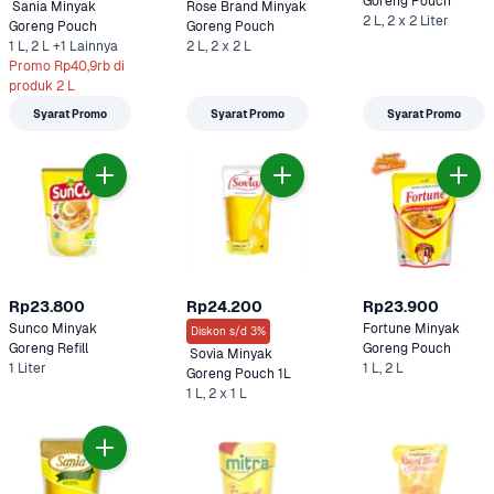
Goreng Pouch
 Sania Minyak 
Rose Brand Minyak 
2 L, 2 x 2 Liter
Goreng Pouch 
Goreng Pouch
1 L, 2 L +1 Lainnya
2 L, 2 x 2 L
Promo Rp40,9rb di 
produk 2 L
Syarat Promo
Syarat Promo
Syarat Promo
Rp23.800
Rp24.200
Rp23.900
Sunco Minyak 
Fortune Minyak 
Diskon s/d 3%
Goreng Refill 
Goreng Pouch 
 Sovia Minyak 
1 Liter
1 L, 2 L
Goreng Pouch 1L
1 L, 2 x 1 L