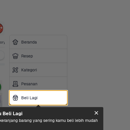
Sarapan
Perawatan 
Bumbu & 
Perawatan 
Sayurbox 
Perlengk
Beranda
ory
Rumah
Saus
Diri
Premium
an Hewa
Resep
Kategori
Pesanan
Beli Lagi
Beli Lagi
u Beli Lagi
eranjang barang yang sering kamu beli lebih mudah 