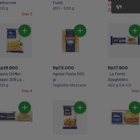
Fettuccine 
Fusilli
1
/
1
00 g
450 - 500 g
225 g, 450 g 
Sisa 2
Rp18.900
Rp72.000
Rp17.900
asta Chifferi 
Agnesi Pasta 500 
  La Fonte 
igati-206 La 
gr
Spaghettini
onte
00 g
Tagliattle Mezzane
450 g (Uk-10)
Sisa 4
Sisa