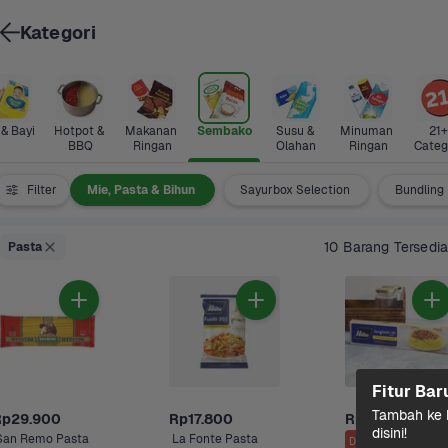
Kategori
 & Bayi
Hotpot & 
Makanan 
Sembako
Susu & 
Minuman 
21+ 
BBQ
Ringan
Olahan
Ringan
Categ
Tepung
Filter
Mie, Pasta & Bihun
Sayurbox Selection
Bundling
10 Barang Tersedia
Pasta
Fitur Bar
Tambah ke k
Rp29.900
Rp17.800
Rp10.000
disini!
San Remo Pasta 
 La Fonte Pasta 
Diskon s/d 2%