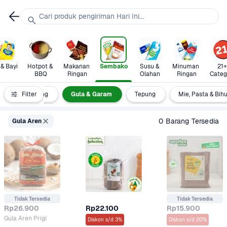
Cari produk pengiriman Hari Ini...
 & Bayi
Hotpot & 
Makanan 
Sembako
Susu & 
Minuman 
21+ 
BBQ
Ringan
Olahan
Ringan
Categ
Minyak Goreng
Filter
Gula & Garam
Tepung
Mie, Pasta & Bih
0 Barang Tersedia
Gula Aren
Tidak Tersedia
Tidak Tersedia
Rp26.900
Rp22.100
Rp15.900
Gula Aren Prigi
Diskon s/d 3%
Diskon s/d 20%