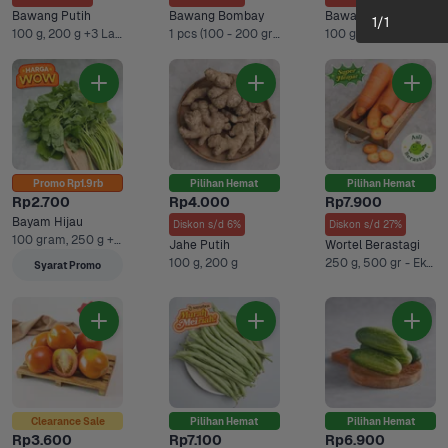
Bawang Putih
Bawang Bombay
Bawang Merah
1
/
1
100 g, 200 g +3 Lainnya
1 pcs (100 - 200 gram), 500 g +3 Lainnya
100 g, 200 g +3 Lainnya
Promo Rp1.9rb
Pilihan Hemat
Pilihan Hemat
Rp2.700
Rp4.000
Rp7.900
Bayam Hijau
Diskon s/d 6%
Diskon s/d 27%
100 gram, 250 g +1 Lainnya
Jahe Putih
Wortel Berastagi
100 g, 200 g
250 g, 500 gr - Ekonomis +2 Lainnya
Syarat Promo
Clearance Sale
Pilihan Hemat
Pilihan Hemat
Rp3.600
Rp7.100
Rp6.900