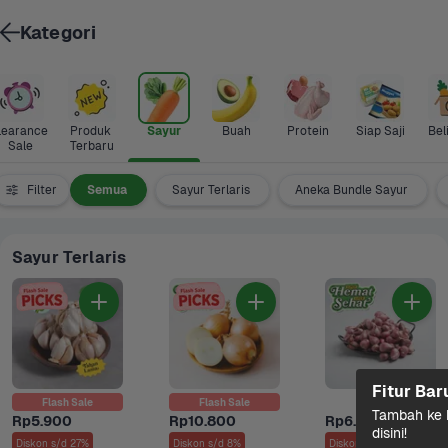
Kategori
learance 
Produk 
Sayur
Buah
Protein
Siap Saji
Bel
Sale
Terbaru
Filter
Semua
Sayur Terlaris
Aneka Bundle Sayur
Sayur Terlaris
Fitur Bar
Flash Sale
Flash Sale
Tambah ke k
Rp5.900
Rp10.800
Rp6.900
disini!
Diskon s/d 27%
Diskon s/d 8%
Diskon s/d 32%