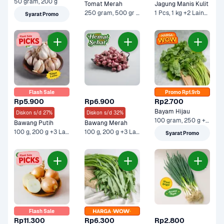
50 gram, 200 g
Tomat Merah
Jagung Manis Kulit
250 gram, 500 gr - Ekonomis +1 Lainnya
1 Pcs, 1 kg +2 Lainnya
Syarat Promo
Flash Sale
Promo Rp1.9rb
Rp5.900
Rp6.900
Rp2.700
Bayam Hijau
Diskon s/d 27%
Diskon s/d 32%
100 gram, 250 g +1 Lainnya
Bawang Putih
Bawang Merah
100 g, 200 g +3 Lainnya
100 g, 200 g +3 Lainnya
Syarat Promo
Flash Sale
Rp11.300
Rp6.300
Rp2.800