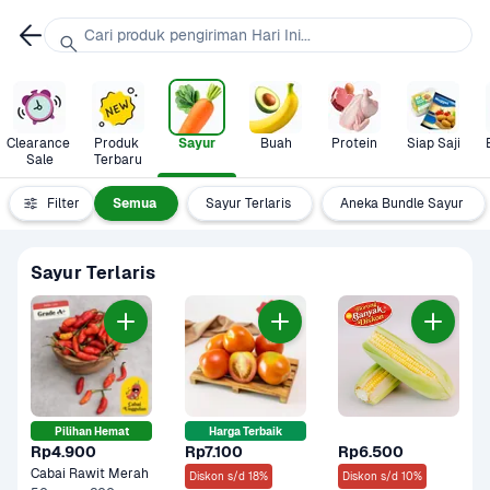
Cari produk pengiriman Hari Ini...
Clearance 
Produk 
Sayur
Buah
Protein
Siap Saji
Sale
Terbaru
Filter
Semua
Sayur Terlaris
Aneka Bundle Sayur
Sayur Terlaris
Pilihan Hemat
Harga Terbaik
Rp4.900
Rp7.100
Rp6.500
Cabai Rawit Merah
Diskon s/d 18%
Diskon s/d 10%