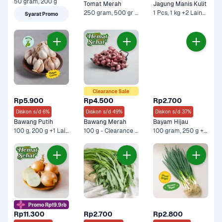
50 gram, 200 g
Tomat Merah
Jagung Manis Kulit
250 gram, 500 gr - Ekonomis +1 Lainnya
1 Pcs, 1 kg +2 Lainnya
Syarat Promo
Clearance Sale
Rp5.900
Rp4.500
Rp2.700
Diskon s/d 6%
Diskon s/d 49%
Diskon s/d 37%
Bawang Putih
Bawang Merah
Bayam Hijau
100 g, 200 g +1 Lainnya
100 g - Clearance Sale, 100 g +4 Lainnya
100 gram, 250 g +1 Lainnya
Promo Rp19.9rb
Rp11.300
Rp2.700
Rp2.800