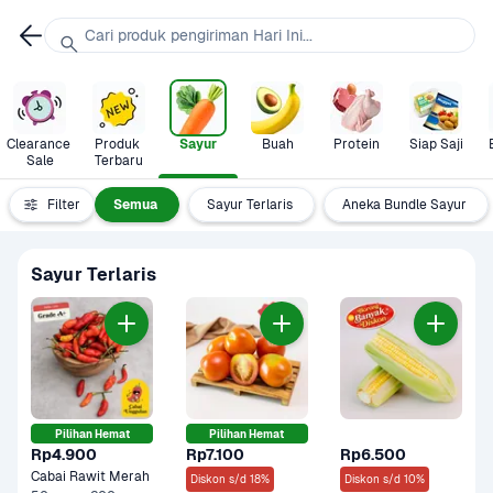
Cari produk pengiriman Hari Ini...
Clearance 
Produk 
Sayur
Buah
Protein
Siap Saji
Sale
Terbaru
Filter
Semua
Sayur Terlaris
Aneka Bundle Sayur
Sayur Terlaris
Pilihan Hemat
Pilihan Hemat
Rp4.900
Rp7.100
Rp6.500
Cabai Rawit Merah
Diskon s/d 18%
Diskon s/d 10%