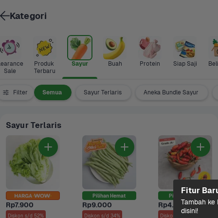
Kategori
learance 
Produk 
Sayur
Buah
Protein
Siap Saji
Bel
Sale
Terbaru
Filter
Semua
Sayur Terlaris
Aneka Bundle Sayur
Sayur Terlaris
Fitur Bar
Pilihan Hemat
Pilihan Hemat
Tambah ke k
Rp7.900
Rp9.000
Rp4.900
disini!
Diskon s/d 52%
Diskon s/d 34%
Diskon s/d 5%