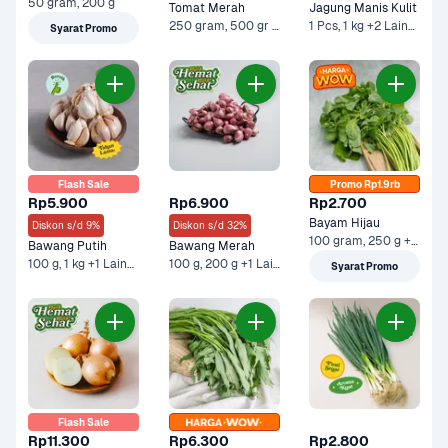
50 gram, 200 g
Tomat Merah
Jagung Manis Kulit
250 gram, 500 gr - Ekonomis +1 Lainnya
1 Pcs, 1 kg +2 Lainnya
Syarat Promo
Flash Sale
Promo Rp1.9rb
Rp5.900
Rp6.900
Rp2.700
Bayam Hijau
Diskon s/d 9%
Diskon s/d 32%
100 gram, 250 g +1 Lainnya
Bawang Putih
Bawang Merah
100 g, 1 kg +1 Lainnya
100 g, 200 g +1 Lainnya
Syarat Promo
Flash Sale
Rp11.300
Rp6.300
Rp2.800