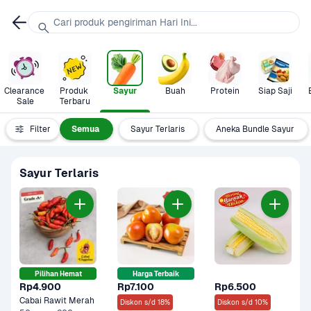
Cari produk pengiriman Hari Ini...
Clearance 
Produk 
Sayur
Buah
Protein
Siap Saji
Sale
Terbaru
Filter
Semua
Sayur Terlaris
Aneka Bundle Sayur
Sayur Terlaris
Pilihan Hemat
Harga Terbaik
Rp4.900
Rp7.100
Rp6.500
Cabai Rawit Merah
Diskon s/d 18%
Diskon s/d 10%