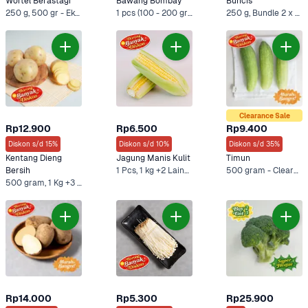
Wortel Berastagi
Bawang Bombay
Buncis
250 g, 500 gr - Ekonomis +2 Lainnya
1 pcs (100 - 200 gram), 500 g +3 Lainnya
250 g, Bundle 2 x 250 gr +1 Lainnya
Clearance Sale
Rp12.900
Rp6.500
Rp9.400
Diskon s/d 15%
Diskon s/d 10%
Diskon s/d 35%
Kentang Dieng 
Jagung Manis Kulit
Timun
Bersih
1 Pcs, 1 kg +2 Lainnya
500 gram - Clearance Sale, 500 gram - Ekonomis +3 Lainnya
500 gram, 1 Kg +3 Lainnya
Rp14.000
Rp5.300
Rp25.900