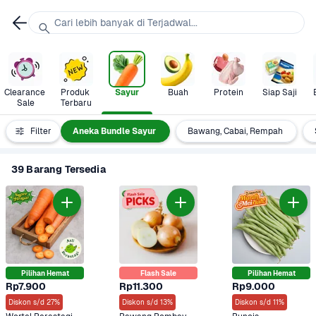
Cari lebih banyak di Terjadwal...
Clearance 
Produk 
Sayur
Buah
Protein
Siap Saji
Sale
Terbaru
gori Sayur
Filter
Aneka Bundle Sayur
Bawang, Cabai, Rempah
39 Barang Tersedia
Pilihan Hemat
Flash Sale
Pilihan Hemat
Rp7.900
Rp11.300
Rp9.000
Diskon s/d 27%
Diskon s/d 13%
Diskon s/d 11%