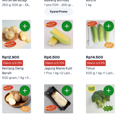
Wortel Berastagi
Bawang Bombay
Buncis
250 g, 500 gr - Ekonomis +2 Lainnya
1 pcs (100 - 200 gram), 500 g +3 Lainnya
1 kg
Syarat Promo
Rp12.900
Rp6.500
Rp14.500
Diskon s/d 15%
Diskon s/d 10%
Diskon s/d 8%
Kentang Dieng 
Jagung Manis Kulit
Timun
Bersih
1 Pcs, 1 kg +2 Lainnya
500 g, 1 kg +1 Lainnya
500 gram, 1 Kg +3 Lainnya