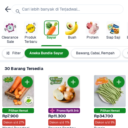
Cari lebih banyak di Terjadwal...
Clearance 
Produk 
Sayur
Buah
Protein
Siap Saji
Sale
Terbaru
gori Sayur
Filter
Aneka Bundle Sayur
Bawang, Cabai, Rempah
30 Barang Tersedia
Pilihan Hemat
Promo Rp19.9rb
Pilihan Hemat
Rp7.900
Rp11.300
Rp34.700
Diskon s/d 27%
Diskon s/d 11%
Diskon s/d 9%