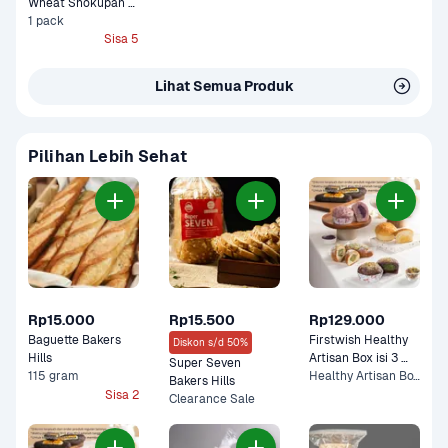
Wheat Shokupan 
Box Isi 2 Pack
1 pack
Sisa 5
Lihat Semua Produk
Pilihan Lebih Sehat
Rp15.000
Rp15.500
Rp129.000
Baguette Bakers 
Firstwish Healthy 
Diskon s/d 50%
Hills
Artisan Box isi 3 
Super Seven 
115 gram
Pack
Healthy Artisan Box Isi 3 Pack
Bakers Hills
Sisa 2
Clearance Sale