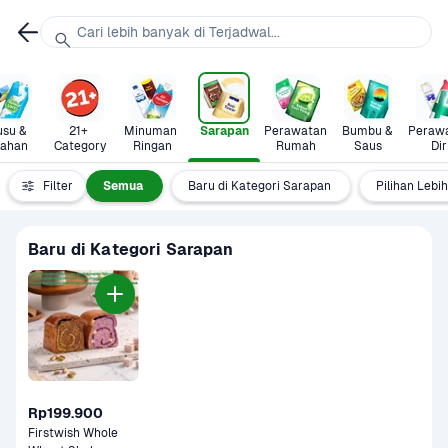
Cari lebih banyak di Terjadwal...
su & 
21+ 
Minuman 
Sarapan
Perawatan 
Bumbu & 
Perawa
lahan
Category
Ringan
Rumah
Saus
Dir
Filter
Semua
Baru di Kategori Sarapan
Pilihan Lebi
Baru di Kategori Sarapan
Rp199.900
Firstwish Whole 