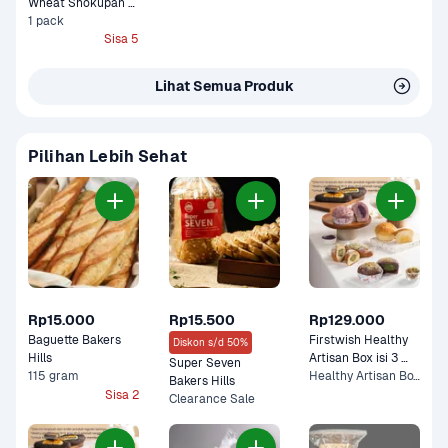
Wheat Shokupan 
Box Isi 2 Pack
1 pack
Sisa 5
Lihat Semua Produk
Pilihan Lebih Sehat
Rp15.000
Rp15.500
Rp129.000
Baguette Bakers 
Firstwish Healthy 
Diskon s/d 50%
Hills
Artisan Box isi 3 
Super Seven 
115 gram
Pack
Healthy Artisan Box Isi 3 Pack
Bakers Hills
Sisa 2
Clearance Sale