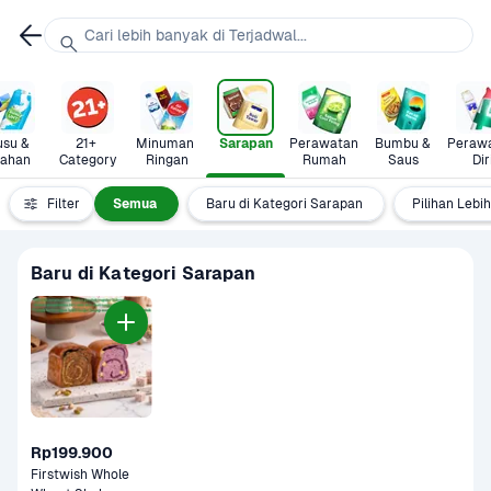
Cari lebih banyak di Terjadwal...
su & 
21+ 
Minuman 
Sarapan
Perawatan 
Bumbu & 
Perawa
lahan
Category
Ringan
Rumah
Saus
Dir
Filter
Semua
Baru di Kategori Sarapan
Pilihan Lebi
Baru di Kategori Sarapan
Rp199.900
Firstwish Whole 