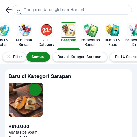
Cari produk pengiriman Hari Ini...
su & 
Minuman 
21+ 
Sarapan
Perawatan 
Bumbu & 
Perawa
lahan
Ringan
Category
Rumah
Saus
Dir
Filter
Semua
Baru di Kategori Sarapan
Roti & Sour
Baru di Kategori Sarapan
Rp10.000
Asyita Roti Ayam 