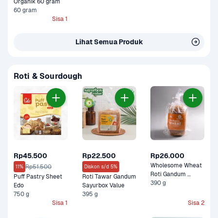
Organik 60 gram
60 gram
Sisa 1
Lihat Semua Produk
Roti & Sourdough
Rp45.500
Rp22.500
Rp26.000
Wholesome Wheat 
Rp51.500
11%
Diskon s/d 5%
Roti Gandum 
Puff Pastry Sheet 
Roti Tawar Gandum 
Bakers Hill Bakery
390 g
Edo
Sayurbox Value
750 g
395 g
Sisa 1
Sisa 2