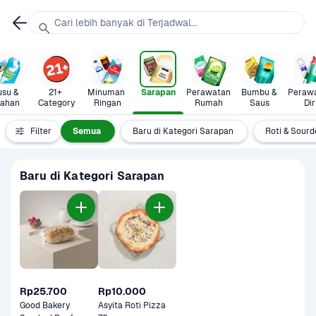
Cari lebih banyak di Terjadwal...
su & 
21+ 
Minuman 
Sarapan
Perawatan 
Bumbu & 
Perawa
lahan
Category
Ringan
Rumah
Saus
Dir
Filter
Semua
Baru di Kategori Sarapan
Roti & Sour
Baru di Kategori Sarapan
Rp25.700
Rp10.000
Good Bakery 
Asyita Roti Pizza 