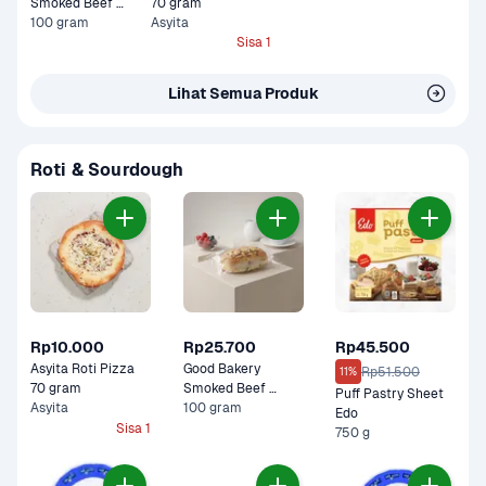
Smoked Beef 
70 gram
Cheese Sourdough 
100 gram
Asyita
100 gram
Sisa 1
Lihat Semua Produk
Roti & Sourdough
Rp10.000
Rp25.700
Rp45.500
Asyita Roti Pizza 
Good Bakery 
Rp51.500
11%
70 gram
Smoked Beef 
Puff Pastry Sheet 
Asyita
Cheese Sourdough 
100 gram
Edo
100 gram
Sisa 1
750 g