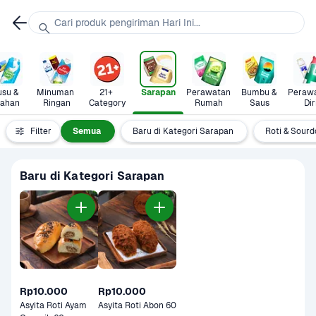
Cari produk pengiriman Hari Ini...
su & 
Minuman 
21+ 
Sarapan
Perawatan 
Bumbu & 
Perawa
lahan
Ringan
Category
Rumah
Saus
Dir
Filter
Semua
Baru di Kategori Sarapan
Roti & Sour
Baru di Kategori Sarapan
Rp10.000
Rp10.000
Asyita Roti Ayam 
Asyita Roti Abon 60 