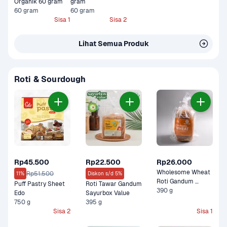
Organik 60 gram
gram
60 gram
60 gram
Sisa 1
Sisa 2
Lihat Semua Produk
Roti & Sourdough
Rp45.500
Rp22.500
Rp26.000
Wholesome Wheat 
Rp51.500
11%
Diskon s/d 5%
Roti Gandum 
Puff Pastry Sheet 
Roti Tawar Gandum 
Bakers Hill Bakery
390 g
Edo
Sayurbox Value
750 g
395 g
Sisa 2
Sisa 1