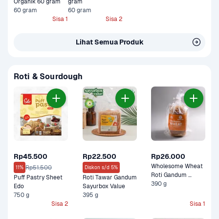
Organik 60 gram
gram
60 gram
60 gram
Sisa 1
Sisa 2
Lihat Semua Produk
Roti & Sourdough
Rp45.500
Rp22.500
Rp26.000
Wholesome Wheat 
Rp51.500
11%
Diskon s/d 5%
Roti Gandum 
Puff Pastry Sheet 
Roti Tawar Gandum 
Bakers Hill Bakery
390 g
Edo
Sayurbox Value
750 g
395 g
Sisa 2
Sisa 1