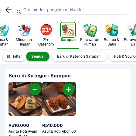
Cari produk pengiriman Hari Ini...
su & 
Minuman 
21+ 
Sarapan
Perawatan 
Bumbu & 
Perawa
lahan
Ringan
Category
Rumah
Saus
Dir
Filter
Semua
Baru di Kategori Sarapan
Roti & Sour
Baru di Kategori Sarapan
Rp10.000
Rp10.000
Asyita Roti Ayam 
Asyita Roti Abon 60 