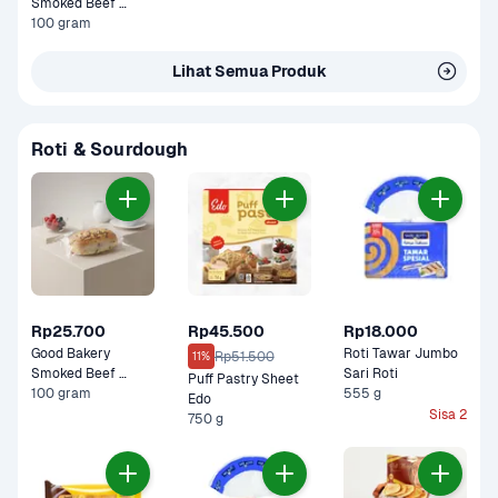
Smoked Beef 
Cheese Sourdough 
100 gram
100 gram
Lihat Semua Produk
Roti & Sourdough
Rp25.700
Rp45.500
Rp18.000
Good Bakery 
Roti Tawar Jumbo 
Rp51.500
11%
Smoked Beef 
Sari Roti
Puff Pastry Sheet 
Cheese Sourdough 
100 gram
555 g
Edo
100 gram
Sisa 2
750 g