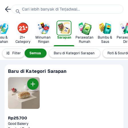
Cari lebih banyak di Terjadwal...
su & 
21+ 
Minuman 
Sarapan
Perawatan 
Bumbu & 
Perawa
lahan
Category
Ringan
Rumah
Saus
Dir
Filter
Semua
Baru di Kategori Sarapan
Roti & Sour
Baru di Kategori Sarapan
Rp25.700
Good Bakery 