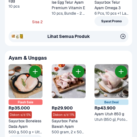
Egg
Ise Egg Telur Ayam 
Sayurbox Telur 
10 pcs
Premium Vitamin E
Ayam Omega 3
10 pcs, Bundle - 2 x 10 pcs*
6 Pcs, 10 pcs +1 Lainnya
Syarat Promo
Sisa 2
Lihat Semua Produk
Ayam & Unggas
Flash Sale
Best Deal
Rp35.000
Rp29.900
Rp43.900
Ayam Utuh 850 g
Diskon s/d 5%
Diskon s/d 11%
Utuh (850 g), Potong 8 +1 Lainnya
Sayurbox Boneless 
Sayurbox Paha 
Dada Ayam
Bawah Ayam
500 g, 500 g + Ultra Milk UHT Full Cream 750 ml +1 Lainnya
500 gram, 2 x 500 gr