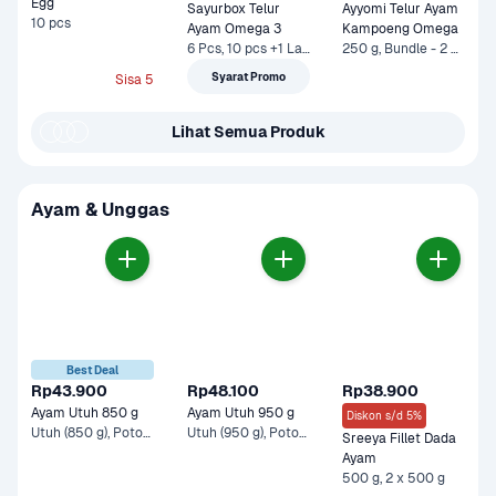
Egg
Sayurbox Telur 
Ayyomi Telur Ayam 
10 pcs
Ayam Omega 3
Kampoeng Omega
6 Pcs, 10 pcs +1 Lainnya
250 g, Bundle - 2 x 250 g*
Syarat Promo
Sisa 5
Lihat Semua Produk
Ayam & Unggas
Best Deal
Rp43.900
Rp48.100
Rp38.900
Ayam Utuh 850 g
Ayam Utuh 950 g
Diskon s/d 5%
Utuh (850 g), Potong 8 +1 Lainnya
Utuh (950 g), Potong 6
Sreeya Fillet Dada 
Ayam
500 g, 2 x 500 g