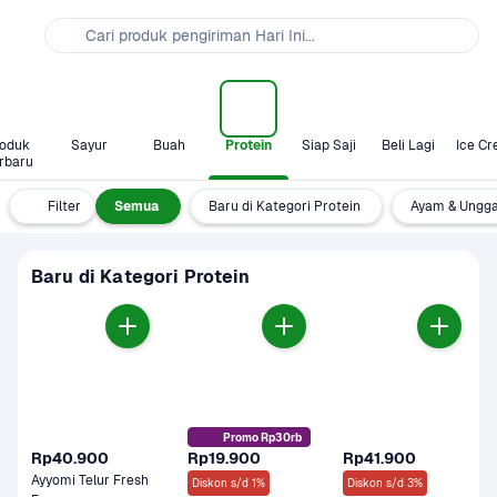
Cari produk pengiriman Hari Ini...
oduk 
Sayur
Buah
Protein
Siap Saji
Beli Lagi
Ice C
rbaru
Filter
Semua
Baru di Kategori Protein
Ayam & Ungg
Baru di Kategori Protein
Promo Rp30rb
Rp40.900
Rp19.900
Rp41.900
Ayyomi Telur Fresh 
Diskon s/d 1%
Diskon s/d 3%