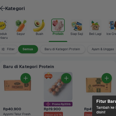
Kategori
oduk 
Sayur
Buah
Protein
Siap Saji
Beli Lagi
Ice C
rbaru
Filter
Semua
Baru di Kategori Protein
Ayam & Unggas
Baru di Kategori Protein
Fitur Bar
Promo Rp30rb
Tambah ke k
Rp40.900
Rp19.900
Rp41.900
disini!
Ayyomi Telur Fresh 
Diskon s/d 1%
Diskon s/d 3%