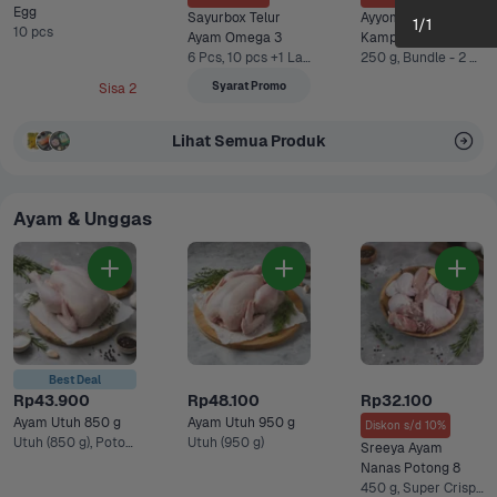
Egg
Sayurbox Telur 
Ayyomi Telur Ayam 
1
/
1
10 pcs
Ayam Omega 3
Kampoeng Omega
6 Pcs, 10 pcs +1 Lainnya
250 g, Bundle - 2 x 250 g*
Syarat Promo
Sisa 2
Lihat Semua Produk
Ayam & Unggas
Best Deal
Rp43.900
Rp48.100
Rp32.100
Ayam Utuh 850 g
Ayam Utuh 950 g
Diskon s/d 10%
Utuh (850 g), Potong 8 +1 Lainnya
Utuh (950 g)
Sreeya Ayam 
Nanas Potong 8
450 g, Super Crispy Kentucky & Sreeya Ayam