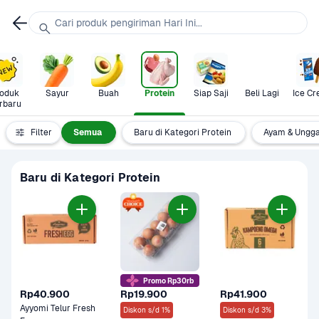
Cari produk pengiriman Hari Ini...
oduk 
Sayur
Buah
Protein
Siap Saji
Beli Lagi
Ice C
rbaru
Filter
Semua
Baru di Kategori Protein
Ayam & Ungg
Baru di Kategori Protein
Promo Rp30rb
Rp40.900
Rp19.900
Rp41.900
Ayyomi Telur Fresh 
Diskon s/d 1%
Diskon s/d 3%