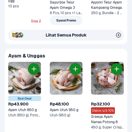
Egg
Sayurbox Telur 
Ayyomi Telur Ayam 
10 pcs
Ayam Omega 3
Kampoeng Omega
6 Pcs, 10 pcs +1 Lainnya
250 g, Bundle - 2 x 250 g*
Syarat Promo
Sisa 2
Lihat Semua Produk
Ayam & Unggas
Best Deal
Rp43.900
Rp48.100
Rp32.100
Ayam Utuh 850 g
Ayam Utuh 950 g
Diskon s/d 10%
Utuh (850 g), Potong 8 +1 Lainnya
Utuh (950 g)
Sreeya Ayam 
Nanas Potong 8
450 g, Super Crispy Kentucky & Sreeya Ayam