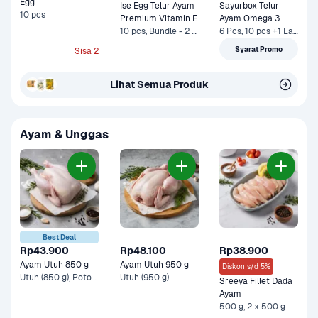
Egg
Ise Egg Telur Ayam 
Sayurbox Telur 
10 pcs
Premium Vitamin E
Ayam Omega 3
10 pcs, Bundle - 2 x 10 pcs*
6 Pcs, 10 pcs +1 Lainnya
Syarat Promo
Sisa 2
Lihat Semua Produk
Ayam & Unggas
Best Deal
Rp43.900
Rp48.100
Rp38.900
Ayam Utuh 850 g
Ayam Utuh 950 g
Diskon s/d 5%
Utuh (850 g), Potong 8 +1 Lainnya
Utuh (950 g)
Sreeya Fillet Dada 
Ayam
500 g, 2 x 500 g