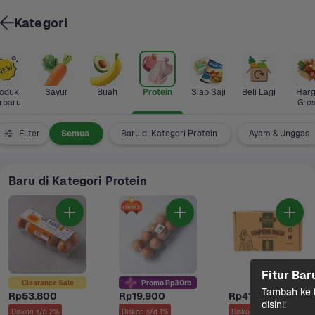
Kategori
oduk 
Sayur
Buah
Protein
Siap Saji
Beli Lagi
Harg
rbaru
Gros
Filter
Semua
Baru di Kategori Protein
Ayam & Unggas
Baru di Kategori Protein
Fitur Bar
Clearance Sale
Promo Rp30rb
Tambah ke k
Rp53.800
Rp19.900
Rp41.900
disini!
Diskon s/d 2%
Diskon s/d 1%
Diskon s/d 3%