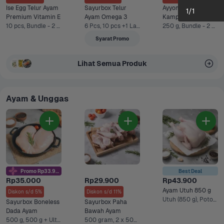
Ise Egg Telur Ayam 
Sayurbox Telur 
Ayyomi Telur Ayam 
1
/
1
Premium Vitamin E
Ayam Omega 3
Kampoeng Omega
10 pcs, Bundle - 2 x 10 pcs*
6 Pcs, 10 pcs +1 Lainnya
250 g, Bundle - 2 x 250 g*
Syarat Promo
Lihat Semua Produk
Ayam & Unggas
Promo Rp33.9rb
Best Deal
Rp35.000
Rp29.900
Rp43.900
Ayam Utuh 850 g
Diskon s/d 5%
Diskon s/d 11%
Utuh (850 g), Potong 8 +1 Lainnya
Sayurbox Boneless 
Sayurbox Paha 
Dada Ayam
Bawah Ayam
500 g, 500 g + Ultra Milk UHT Full Cream 750 ml +1 Lainnya
500 gram, 2 x 500 gr