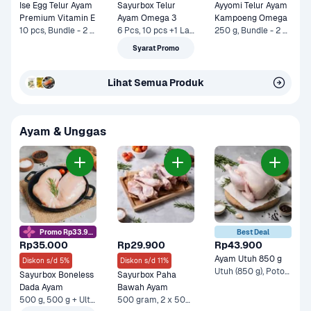
Ise Egg Telur Ayam 
Sayurbox Telur 
Ayyomi Telur Ayam 
Premium Vitamin E
Ayam Omega 3
Kampoeng Omega
10 pcs, Bundle - 2 x 10 pcs*
6 Pcs, 10 pcs +1 Lainnya
250 g, Bundle - 2 x 250 g*
Syarat Promo
Lihat Semua Produk
Ayam & Unggas
Promo Rp33.9rb
Best Deal
Rp35.000
Rp29.900
Rp43.900
Ayam Utuh 850 g
Diskon s/d 5%
Diskon s/d 11%
Utuh (850 g), Potong 8 +1 Lainnya
Sayurbox Boneless 
Sayurbox Paha 
Dada Ayam
Bawah Ayam
500 g, 500 g + Ultra Milk UHT Full Cream 750 ml +1 Lainnya
500 gram, 2 x 500 gr