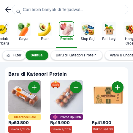
Cari lebih banyak di Terjadwal...
oduk 
Sayur
Buah
Protein
Siap Saji
Beli Lagi
Harg
rbaru
Gros
Filter
Semua
Baru di Kategori Protein
Ayam & Ungg
Baru di Kategori Protein
Clearance Sale
Promo Rp30rb
Rp53.800
Rp19.900
Rp41.900
Diskon s/d 2%
Diskon s/d 1%
Diskon s/d 3%