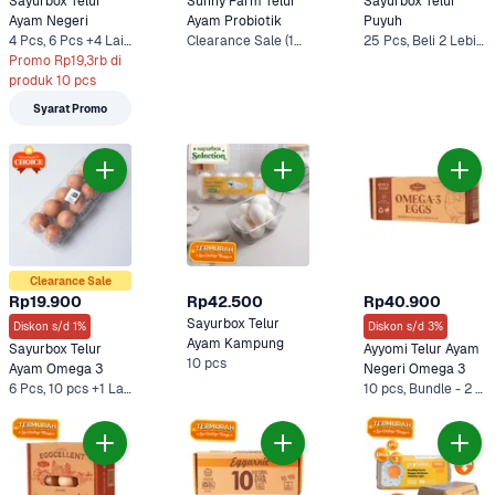
Sayurbox Telur 
Sunny Farm Telur 
Sayurbox Telur 
Ayam Negeri
Ayam Probiotik
Puyuh
4 Pcs, 6 Pcs +4 Lainnya
Clearance Sale (10 Pcs), 10 pcs +1 Lainnya
25 Pcs, Beli 2 Lebih Murah (25 Pcs)
Promo Rp19,3rb di 
produk 10 pcs
Syarat Promo
Clearance Sale
Rp19.900
Rp42.500
Rp40.900
Sayurbox Telur 
Diskon s/d 1%
Diskon s/d 3%
Ayam Kampung
Sayurbox Telur 
Ayyomi Telur Ayam 
10 pcs
Ayam Omega 3
Negeri Omega 3
6 Pcs, 10 pcs +1 Lainnya
10 pcs, Bundle - 2 x 10 pcs*