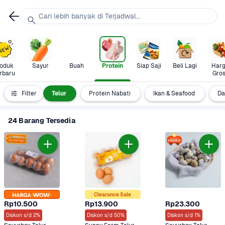
Cari lebih banyak di Terjadwal...
oduk 
Sayur
Buah
Protein
Siap Saji
Beli Lagi
Harg
rbaru
Gros
 & Unggas
Filter
Telur
Protein Nabati
Ikan & Seafood
Da
24 Barang Tersedia
Clearance Sale
Rp10.500
Rp13.900
Rp23.300
Diskon s/d 2%
Diskon s/d 50%
Diskon s/d 1%