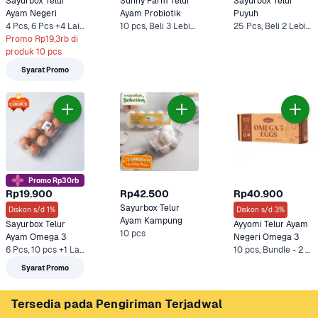
Sayurbox Telur 
Sunny Farm Telur 
Sayurbox Telur 
Ayam Negeri
Ayam Probiotik
Puyuh
4 Pcs, 6 Pcs +4 Lainnya
10 pcs, Beli 3 Lebih Murah
25 Pcs, Beli 2 Lebih Murah (25 Pcs)
Promo Rp19,3rb di 
produk 10 pcs
Syarat Promo
Promo Rp30rb
Rp19.900
Rp42.500
Rp40.900
Sayurbox Telur 
Diskon s/d 1%
Diskon s/d 3%
Ayam Kampung
Sayurbox Telur 
Ayyomi Telur Ayam 
10 pcs
Ayam Omega 3
Negeri Omega 3
6 Pcs, 10 pcs +1 Lainnya
10 pcs, Bundle - 2 x 10 pcs*
Syarat Promo
Tersedia pada Pengiriman Terjadwal