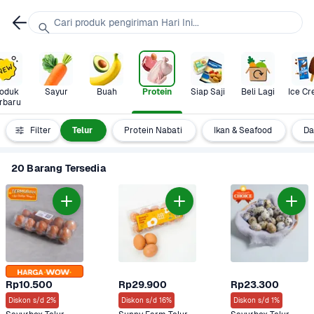
Cari produk pengiriman Hari Ini...
oduk 
Sayur
Buah
Protein
Siap Saji
Beli Lagi
Ice C
rbaru
 & Unggas
Filter
Telur
Protein Nabati
Ikan & Seafood
Da
20 Barang Tersedia
Rp10.500
Rp29.900
Rp23.300
Diskon s/d 2%
Diskon s/d 16%
Diskon s/d 1%