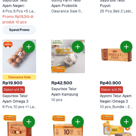
Sayurbox Telur 
Sunny Farm Telur 
Sayurbox Telur 
Ayam Negeri
Ayam Probiotik
Puyuh
4 Pcs, 6 Pcs +5 Lainnya
Clearance Sale (10 Pcs), 10 pcs +1 Lainnya
25 Pcs, Beli 2 Lebih Murah (25 Pcs)
Promo Rp19,3rb di 
produk 10 pcs
Syarat Promo
Clearance Sale
Rp19.900
Rp42.500
Rp40.900
Sayurbox Telur 
Diskon s/d 1%
Diskon s/d 3%
Ayam Kampung
Sayurbox Telur 
Ayyomi Telur Ayam 
10 pcs
Ayam Omega 3
Negeri Omega 3
6 Pcs, 10 pcs +1 Lainnya
10 pcs, Bundle - 2 x 10 pcs*