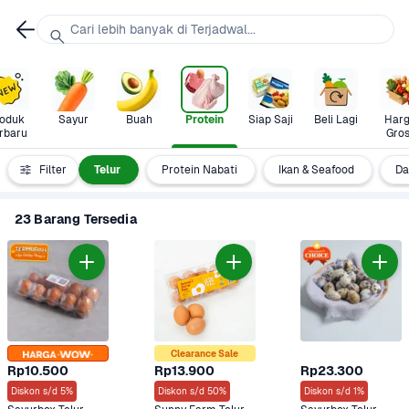
Cari lebih banyak di Terjadwal...
oduk 
Sayur
Buah
Protein
Siap Saji
Beli Lagi
Harg
rbaru
Gros
 & Unggas
Filter
Telur
Protein Nabati
Ikan & Seafood
Da
23 Barang Tersedia
Clearance Sale
Rp10.500
Rp13.900
Rp23.300
Diskon s/d 5%
Diskon s/d 50%
Diskon s/d 1%