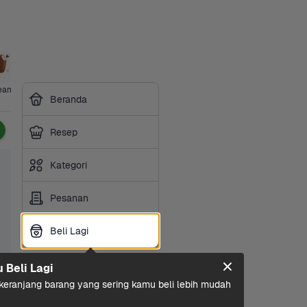
ream
Ibu & Bayi
Hotpot & 
Makanan 
Sembako
Susu & 
Minuman
Beranda
BBQ
Ringan
Olahan
Ringan
Resep
Kategori
Pesanan
Beli Lagi
Beli Lagi
u Beli Lagi
eranjang barang yang sering kamu beli lebih mudah 