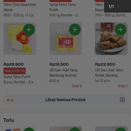
Tahu Cina Sayurbox 
Yunyi Kims Tahu 
Tahu Sutra Kuning 
1
/
1
Value
Putih
Sayurbox Value
450 - 500 g, +1 Lainnya
500 g, Bundle - 2 x 500 g
700 - 900 g, Bundle - 2 x 700-900 g
Rp29.900
Rp19.500
Rp22.900
UD Sari Adil Tahu 
UD Sari Adil Tahu 
Diskon s/d 3%
Bandung Kuning
Kotak Goreng
Yunyi Tahu Putih
600 g
Isi 10 pcs
8 pcs, Bundle - 2 x 8 pcs
Sisa 2
Sisa 1
Lihat Semua Produk
Tofu