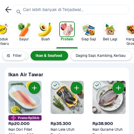
Cari lebih banyak di Terjadwal...
oduk 
Sayur
Buah
Protein
Siap Saji
Beli Lagi
Harg
rbaru
Gros
rotein Nabati
Filter
Ikan & Seafood
Daging Sapi, Kambing, Kerbau
Ikan Air Tawar
Promo Rp36rb
Rp20.000
Rp35.300
Rp38.900
Ikan Dori Fillet
Ikan Lele Utuh 
Ikan Gurame Utuh 