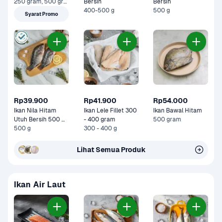
250 gram, 500 gram
Bersih
Bersih
400-500 g
500 g
Syarat Promo
Rp39.900
Rp41.900
Rp54.000
Ikan Nila Hitam 
Ikan Lele Fillet 300 
Ikan Bawal Hitam
Utuh Bersih 500 
- 400 gram
500 gram
gram
500 g
300 - 400 g
Lihat Semua Produk
Ikan Air Laut