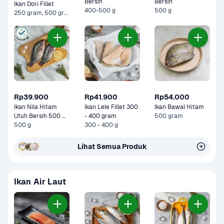
Bersih
Bersih
Ikan Dori Fillet
400-500 g
500 g
250 gram, 500 gram
Rp39.900
Rp41.900
Rp54.000
Ikan Nila Hitam 
Ikan Lele Fillet 300 
Ikan Bawal Hitam
Utuh Bersih 500 
- 400 gram
500 gram
gram
500 g
300 - 400 g
Lihat Semua Produk
Ikan Air Laut