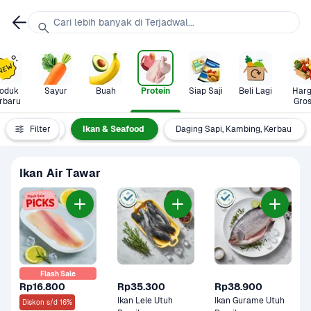
Cari lebih banyak di Terjadwal...
oduk 
Sayur
Buah
Protein
Siap Saji
Beli Lagi
Harg
rbaru
Gros
rotein Nabati
Filter
Ikan & Seafood
Daging Sapi, Kambing, Kerbau
Ikan Air Tawar
Flash Sale
Rp16.800
Rp35.300
Rp38.900
Ikan Lele Utuh 
Ikan Gurame Utuh 
Diskon s/d 16%