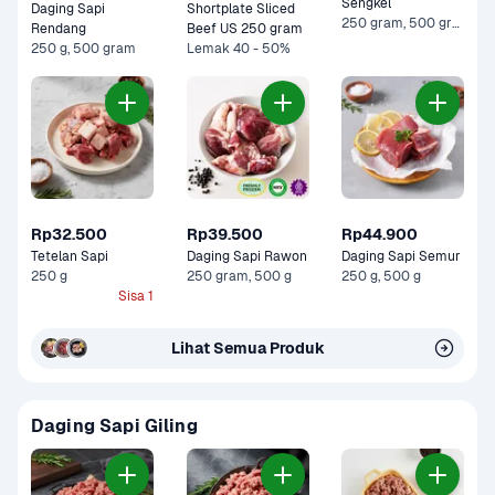
Sengkel
Daging Sapi 
Shortplate Sliced 
250 gram, 500 gram
Rendang
Beef US 250 gram
250 g, 500 gram
Lemak 40 - 50%
Rp32.500
Rp39.500
Rp44.900
Tetelan Sapi
Daging Sapi Rawon
Daging Sapi Semur
250 g
250 gram, 500 g
250 g, 500 g
Sisa 1
Lihat Semua Produk
Daging Sapi Giling