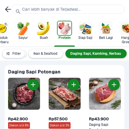
Cari lebih banyak di Terjadwal...
oduk 
Sayur
Buah
Protein
Siap Saji
Beli Lagi
Harg
rbaru
Gros
otein Nabati
Filter
Ikan & Seafood
Daging Sapi, Kambing, Kerbau
Daging Sapi Potongan
Rp42.900
Rp57.500
Rp43.900
Daging Sapi 
Diskon s/d 8%
Diskon s/d 3%