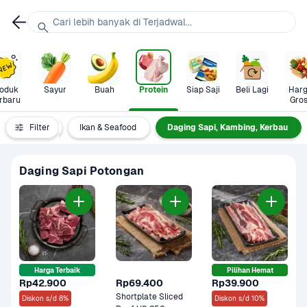
Cari lebih banyak di Terjadwal...
oduk 
Sayur
Buah
Protein
Siap Saji
Beli Lagi
Harg
rbaru
Gros
otein Nabati
Filter
Ikan & Seafood
Daging Sapi, Kambing, Kerbau
Daging Sapi Potongan
Harga Terbaik
Pilihan Hemat
Rp42.900
Rp69.400
Rp39.900
Shortplate Sliced 
Diskon s/d 8%
Diskon s/d 10%