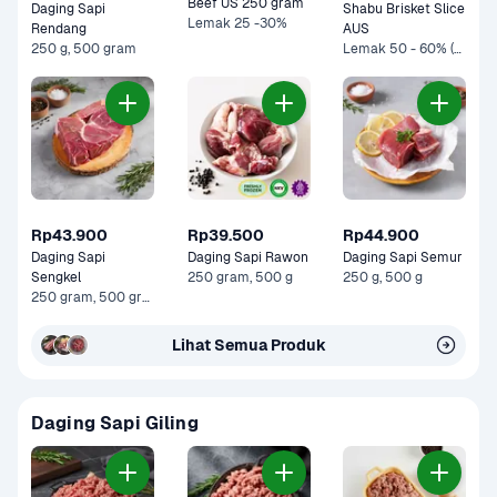
Beef US 250 gram
Daging Sapi 
Shabu Brisket Slice 
Lemak 25 -30%
Rendang
AUS
250 g, 500 gram
Lemak 50 - 60% (250 g), Beli 2 Lebih Murah (Lemak 50 - 60%)
Rp43.900
Rp39.500
Rp44.900
Daging Sapi 
Daging Sapi Rawon
Daging Sapi Semur
Sengkel
250 gram, 500 g
250 g, 500 g
250 gram, 500 gram
Lihat Semua Produk
Daging Sapi Giling