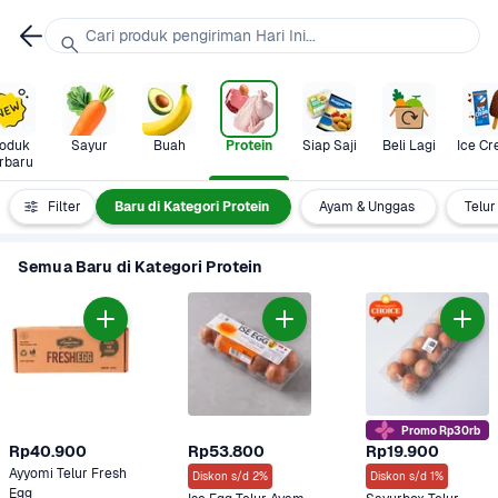
Cari produk pengiriman Hari Ini...
oduk 
Sayur
Buah
Protein
Siap Saji
Beli Lagi
Ice C
rbaru
Semua
Filter
Baru di Kategori Protein
Ayam & Unggas
Telur
Semua Baru di Kategori Protein
Promo Rp30rb
Rp40.900
Rp53.800
Rp19.900
Ayyomi Telur Fresh 
Diskon s/d 2%
Diskon s/d 1%
Egg