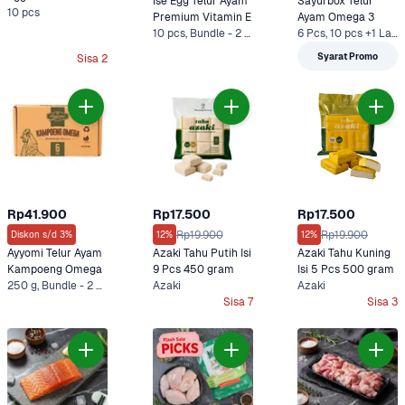
Ise Egg Telur Ayam 
Sayurbox Telur 
10 pcs
Premium Vitamin E
Ayam Omega 3
10 pcs, Bundle - 2 x 10 pcs*
6 Pcs, 10 pcs +1 Lainnya
Syarat Promo
Sisa 2
Rp41.900
Rp17.500
Rp17.500
Rp19.900
Rp19.900
Diskon s/d 3%
12%
12%
Ayyomi Telur Ayam 
Azaki Tahu Putih Isi 
Azaki Tahu Kuning 
Kampoeng Omega
9 Pcs 450 gram
Isi 5 Pcs 500 gram
250 g, Bundle - 2 x 250 g*
Azaki
Azaki
Sisa 7
Sisa 3