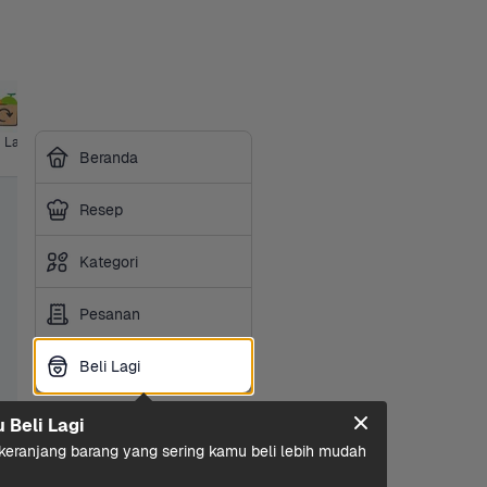
i Lagi
Ice Cream
Ibu & Bayi
Hotpot & 
Makanan 
Sembako
Susu 
Beranda
BBQ
Ringan
Olah
Resep
Kategori
Pesanan
Beli Lagi
Beli Lagi
u Beli Lagi
eranjang barang yang sering kamu beli lebih mudah 