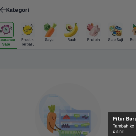
Kategori
learance 
Produk 
Sayur
Buah
Protein
Siap Saji
Bel
Sale
Terbaru
Fitur Bar
Tambah ke k
disini!